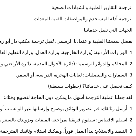
ترجمة التقارير الطبية والشهادات الصحية.
ترجمة أدلة المستخدم والمواصفات الفنية للمعدات.
الجهات التي تقبل خدماتنا
بفضل سمعتنا الطيبة واعتمادنا الرسمي، تُقبل ترجمة مكتب دار أبو زه
1. الوزارات الأردنية: (وزارة الخارجية، وزارة العدل، وزارة التعليم العالي، وغيرها).
2. المحاكم والدوائر الرسمية: (دائرة الأحوال المدنية، دائرة الأراضي والمساحة).
3. السفارات والقنصليات: لغايات الهجرة، الدراسة، أو السفر.
كيف تحصل على خدماتنا؟ (خطوات بسيطة)
لقد جعلنا عملية الترجمة أسهل ما يمكن، دون الحاجة لتضييع وقتك:
1. أرسل وثائقك: قم بتصوير الوثائق بوضوح وإرسالها عبر الواتساب أو البريد الإلكتروني.
2. استلم الاقتباس: سيقوم فريقنا بمراجعة الملفات وتزويدك بالسعر والوقت المتوقع فوراً.
3. التنفيذ والاستلام: نبدأ العمل فوراً، ويمكنك استلام وثائقك المترجمة والمختومة من مقر المكتب أو عبر خدمات التوصيل.